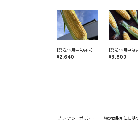
【発送：6月中旬頃～】
【発送：6月中旬
八百結びのとうもろこし
八百結びのとう
¥2,640
¥8,800
【6本】≪（冷蔵便）／期
【20本】≪（冷蔵
間限定≫
期間限定≫
プライバシーポリシー
特定商取引法に基