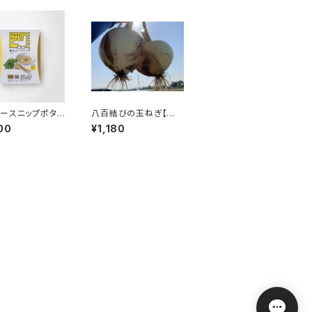
ースニップポター
八百結びの玉ねぎ【約3
単品 （1袋あたり15
kg】（8～9個程度 ）
00
¥1,180
【レターパック発送】