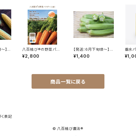
頃～】
八百結び®️の野菜パウ
【発送：6月下旬頃～】八
垂水パ
もろこし
ダー（人参）7包セット
百結びのオクラ【600g
ジュ 
¥2,800
¥1,400
¥1,0
便）／
（55本～70本）】
0g）
商品一覧に戻る
づく表記
© 八百結び農法®